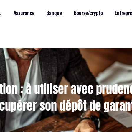
u
Assurance
Banque
Bourse/crypto
Entrepri
ion : à utiliser avec pruden
cupérer son dépôt de garan