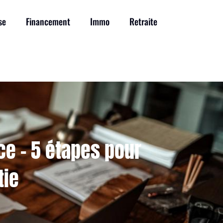
se
Financement
Immo
Retraite
ce – 5 étapes pour
tie